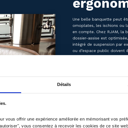
ergonom
Une belle banquette peut êtr
omoplates, les ischions ou l
en compte. Chez RJAM, la bos
dossier-assise est optimisée
intégré de suspension par ex
ou d’espace public doivent ê
Connaître les
dimensions de
simple pour viser dans le 10
« Au bout d’un moment, 
les coudes sont toujour
Détails
indicateur que le desig
l’usage ! Portez attenti
vous serez agréablement
ies.
Mauvaise s
our vous offrir une expérience améliorée en mémorisant vos préf
t autoriser", vous consentez à recevoir les cookies de ce site we