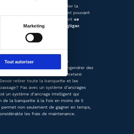
usse moulée est utilisée pour créer la
t souvent un support trop faible, et pouvant
ne structure en bois à laquelle vient
se
Marketing
cteur de durabilité à ne pas négliger
.
é coûteuse
 seul morceau et fixée de manière
Tout autoriser
lancher est un risque qui peut engendrer des
vient le temps de retirer ou d’entretenir
evoir retirer toute la banquette et les
 passage? Pas avec un système d’ancrages
é un système d’ancrage intelligent qui
n de la banquette à la fois en moins de 5
M permet non seulement de gagner en temps,
onsidérable les frais de maintenance.