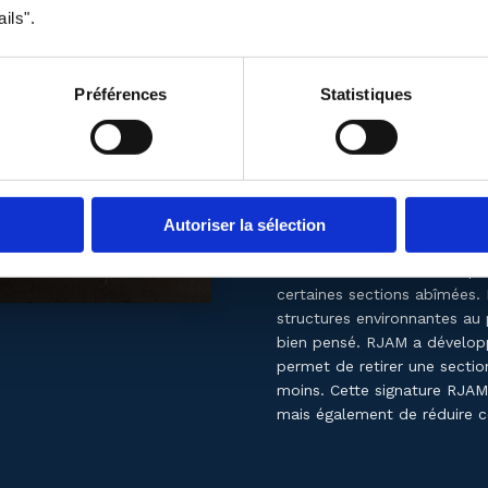
ils".
Trop souvent, seule de la mo
structure. La mousse offran
s’ affaisser avec le temps, u
Préférences
Statistiques
mouler la mousse est un fa
Réparabilit
Une banquette installée en 1
Autoriser la sélection
permanente à un mur ou au p
travaux et des coûts lorsque 
certaines sections abîmées. D
structures environnantes au
bien pensé. RJAM a développ
permet de retirer une sectio
moins. Cette signature RJA
mais également de réduire c