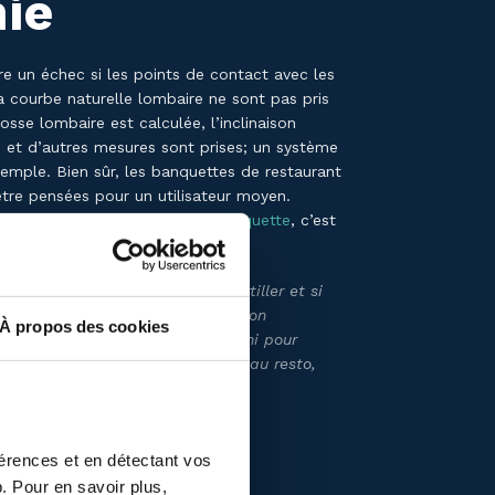
ie
e un échec si les points de contact avec les
a courbe naturelle lombaire ne sont pas pris
se lombaire est calculée, l’inclinaison
, et d’autres mesures sont prises; un système
emple. Bien sûr, les banquettes de restaurant
tre pensées pour un utilisateur moyen.
 base pour la conception de banquette
, c’est
00.
si les gens commencent à se tortiller et si
s appuyés sur la table…c’est un bon
À propos des cookies
n n’est pas ergonomique ni réfléchi pour
on la prochaine fois que vous irez au resto,
 surpris…ou pas ! »
tructure
érences et en détectant vos
b. Pour en savoir plus,