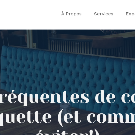
À Propos
Services
Exp
fréquentes de c
quette (et comm