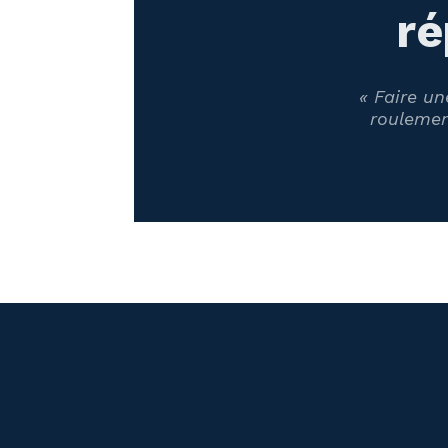
ré
« Faire u
roulemen