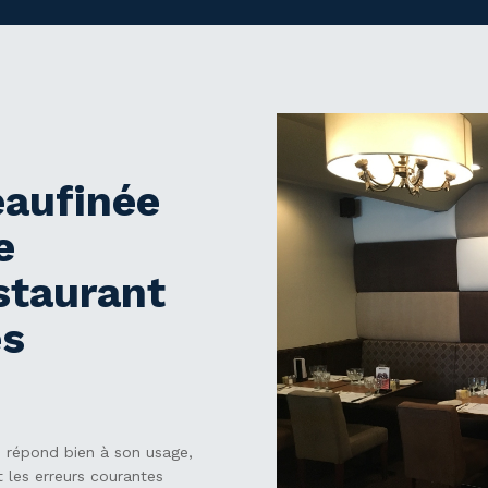
eaufinée
e
staurant
es
 répond bien à son usage,
nt les erreurs courantes