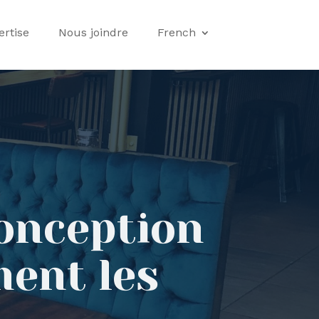
ertise
Nous joindre
French
onception
ent les