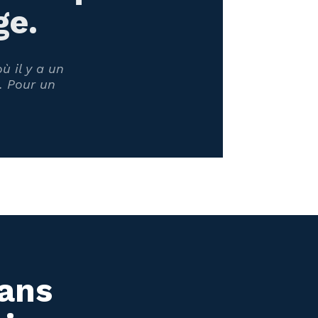
ge.
 il y a un
. Pour un
sans