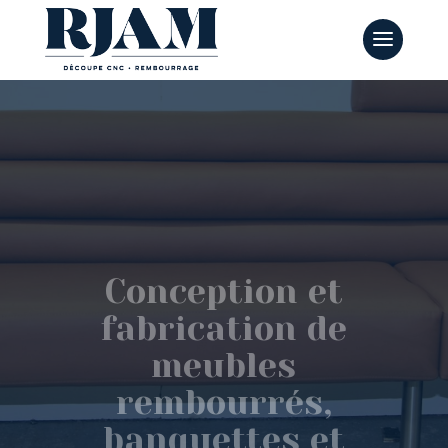
Conception et
fabrication de
meubles
rembourrés,
banquettes et